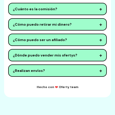
efectiva.
Es muy sencillo. Solo necesitas registrarte en
+
¿Cuánto es la comisión?
nuestra plataforma, completar tu perfil y comenzar
a crear contenido increíble.
Nuestra comisión es muy competitiva. Cobramos
+
¿Cómo puedo retirar mi dinero?
solo un pequeño porcentaje por transacción para
mantener la plataforma funcionando.
Puedes retirar tus ganancias directamente a tu
+
¿Cómo puedo ser un afiliado?
cuenta bancaria o billetera digital. Los retiros se
procesan en 24-48 horas.
Únete a nuestro programa de afiliados
+
¿Dónde puedo vender mis ofertys?
compartiendo tu código único. Gana comisiones
por cada nuevo creador que se una.
Puedes vender en nuestra plataforma, compartir en
+
¿Realizan envíos?
redes sociales, o integrar en tu propio sitio web.
No, no realizamos envíos. Todo el proceso de
Hecho con
❤️
Oferty team
logística debe ser administrado por el creador. Se
le pedirá al creador que proporcione tiempos
máximos para que se realicen estos envíos con el
objetivo que sus clientes tengan una mejor guía del
estado de su compra.